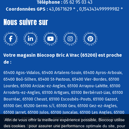
Téléphone :
05 62 95 03 43
Coordonnées GPS :
43,0671629 ° , 0,154343499999982 °
Nous suivre sur
Votre magasin Biocoop Bric A Vrac (65200) est proche
de :
65400 Agos-Vidalos, 65400 Artalens-Souin, 65400 Ayros-Arbouix,
65400 Boô-Silhen, 65400 St-Pastous, 65400 Vier-Bordes, 65100
Lourdes, 65100 Arcizac-ez-Angles, 65100 Arrayou-Lahitte, 65100
Arrodets-ez-Angles, 65100 Artigues, 65100 Berbérust-Lias, 65100
Bourréac, 65100 Cheust, 65100 Escoubès-Pouts, 65100 Gazost,
65100 Ger, 65200 Germs s/l, 65100 Geu, 65100 Gez-ez-Angles,
65100 Jarret, 65100 Julos, 65100 Juncalas, 65100 Les Angles, 65100
Lézignan, 65100 Lugagnan, 65100 Ossun-ez-Angles, 65100 Ourdis-
Afin de vous offrir la meilleure expérience possible, Biocoop utilise
Cotdoussan, 65100 Ourdon, 65100 Ousté
des cookies : pour assurer une performance optimale du site, pour