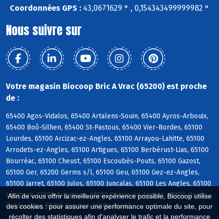
Coordonnées GPS :
43,0671629 ° , 0,154343499999982 °
Nous suivre sur
Votre magasin Biocoop Bric A Vrac (65200) est proche
de :
65400 Agos-Vidalos, 65400 Artalens-Souin, 65400 Ayros-Arbouix,
65400 Boô-Silhen, 65400 St-Pastous, 65400 Vier-Bordes, 65100
Lourdes, 65100 Arcizac-ez-Angles, 65100 Arrayou-Lahitte, 65100
Arrodets-ez-Angles, 65100 Artigues, 65100 Berbérust-Lias, 65100
Bourréac, 65100 Cheust, 65100 Escoubès-Pouts, 65100 Gazost,
65100 Ger, 65200 Germs s/l, 65100 Geu, 65100 Gez-ez-Angles,
65100 Jarret, 65100 Julos, 65100 Juncalas, 65100 Les Angles, 65100
Lézignan, 65100 Lugagnan, 65100 Ossun-ez-Angles, 65100 Ourdis-
Afin de vous offrir la meilleure expérience possible, Biocoop utilise
Cotdoussan, 65100 Ourdon, 65100 Ousté
des cookies : pour assurer une performance optimale du site, pour
récolter des statistiques afin d'analyser le trafic et la performance