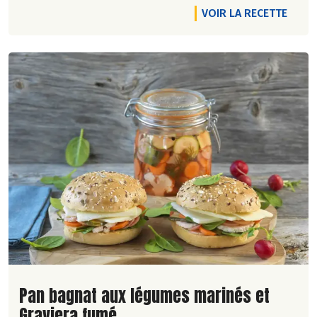
VOIR LA RECETTE
Lire la suite de la recette
Pan bagnat aux légumes marinés et
Graviera fumé