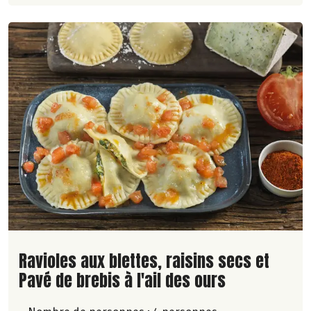
Lire la suite de la recette
Ravioles aux blettes, raisins secs et
Pavé de brebis à l'ail des ours