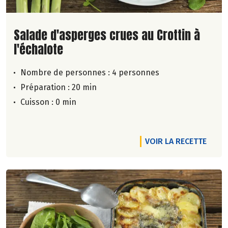
Lire la suite de la recette
Salade d'asperges crues au Crottin à
l'échalote
Nombre de personnes :
4 personnes
Préparation : 20 min
Cuisson : 0 min
VOIR LA RECETTE