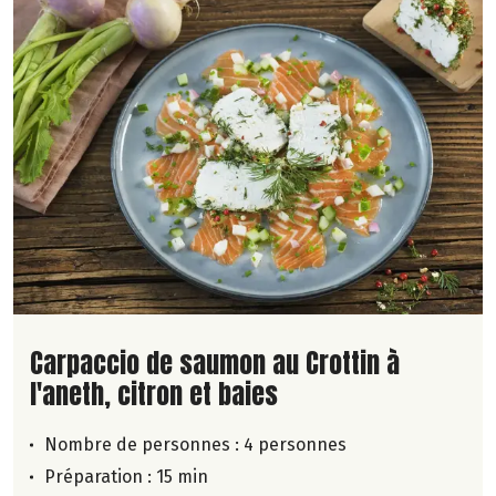
Lire la suite de la recette
Carpaccio de saumon au Crottin à
l'aneth, citron et baies
Nombre de personnes :
4 personnes
Préparation : 15 min