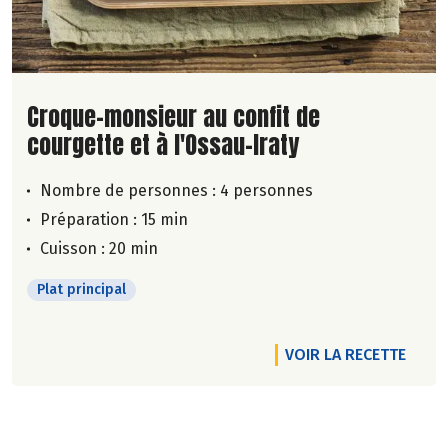
Lire la suite de la recette
Croque-monsieur au confit de
courgette et à l'Ossau-Iraty
Nombre de personnes :
4 personnes
Préparation : 15 min
Cuisson : 20 min
Plat principal
VOIR LA RECETTE