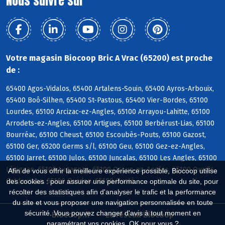
Nous suivre sur
Votre magasin Biocoop Bric A Vrac (65200) est proche
de :
65400 Agos-Vidalos, 65400 Artalens-Souin, 65400 Ayros-Arbouix,
65400 Boô-Silhen, 65400 St-Pastous, 65400 Vier-Bordes, 65100
Lourdes, 65100 Arcizac-ez-Angles, 65100 Arrayou-Lahitte, 65100
Arrodets-ez-Angles, 65100 Artigues, 65100 Berbérust-Lias, 65100
Bourréac, 65100 Cheust, 65100 Escoubès-Pouts, 65100 Gazost,
65100 Ger, 65200 Germs s/l, 65100 Geu, 65100 Gez-ez-Angles,
65100 Jarret, 65100 Julos, 65100 Juncalas, 65100 Les Angles, 65100
Lézignan, 65100 Lugagnan, 65100 Ossun-ez-Angles, 65100 Ourdis-
Afin de vous offrir la meilleure expérience possible, Biocoop utilise
Cotdoussan, 65100 Ourdon, 65100 Ousté
des cookies : pour assurer une performance optimale du site, pour
récolter des statistiques afin d'analyser le trafic et la performance
du site et vous proposer une navigation personnalisée en toute
sécurité. Vous pouvez changer d'avis à tout moment en
Biocoop.fr
Le réseau Biocoop
paramétrant vos cookies. OK pour vous ?