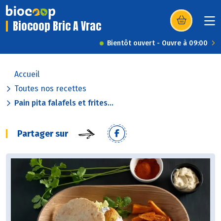
Biocoop Bric A Vrac
(s’ouvre dans u
Bientôt ouvert - Ouvre à 09:00
Accueil
Toutes nos recettes
Pain pita falafels et frites...
Partager sur