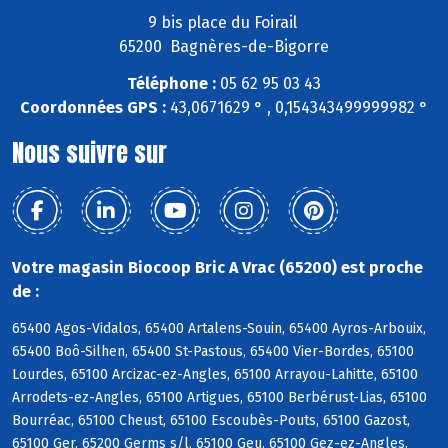
9 bis place du Foirail
65200 Bagnères-de-Bigorre
Téléphone :
05 62 95 03 43
Coordonnées GPS :
43,0671629 ° , 0,154343499999982 °
Nous suivre sur
Votre magasin Biocoop Bric A Vrac (65200) est proche
de :
65400 Agos-Vidalos, 65400 Artalens-Souin, 65400 Ayros-Arbouix,
65400 Boô-Silhen, 65400 St-Pastous, 65400 Vier-Bordes, 65100
Lourdes, 65100 Arcizac-ez-Angles, 65100 Arrayou-Lahitte, 65100
Arrodets-ez-Angles, 65100 Artigues, 65100 Berbérust-Lias, 65100
Bourréac, 65100 Cheust, 65100 Escoubès-Pouts, 65100 Gazost,
65100 Ger, 65200 Germs s/l, 65100 Geu, 65100 Gez-ez-Angles,