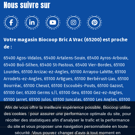
Nous suivre sur
Votre magasin Biocoop Bric A Vrac (65200) est proche
de :
65400 Agos-Vidalos, 65400 Artalens-Souin, 65400 Ayros-Arbouix,
65400 Boô-Silhen, 65400 St-Pastous, 65400 Vier-Bordes, 65100
Lourdes, 65100 Arcizac-ez-Angles, 65100 Arrayou-Lahitte, 65100
Arrodets-ez-Angles, 65100 Artigues, 65100 Berbérust-Lias, 65100
Bourréac, 65100 Cheust, 65100 Escoubès-Pouts, 65100 Gazost,
65100 Ger, 65200 Germs s/l, 65100 Geu, 65100 Gez-ez-Angles,
65100 Jarret, 65100 Julos, 65100 Juncalas, 65100 Les Angles, 65100
Lézignan, 65100 Lugagnan, 65100 Ossun-ez-Angles, 65100 Ourdis-
Afin de vous offrir la meilleure expérience possible, Biocoop utilise
Cotdoussan, 65100 Ourdon, 65100 Ousté
des cookies : pour assurer une performance optimale du site, pour
récolter des statistiques afin d'analyser le trafic et la performance
du site et vous proposer une navigation personnalisée en toute
sécurité. Vous pouvez changer d'avis à tout moment en
Biocoop.fr
Le réseau Biocoop