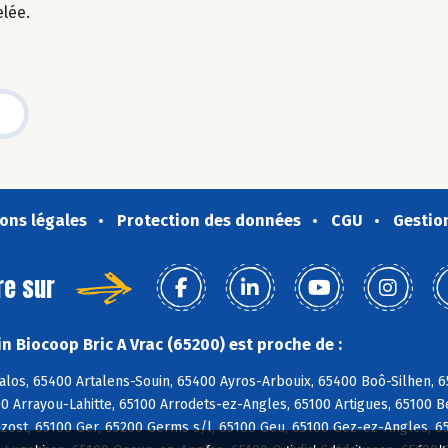
elée.
ons légales
Protection des données
CGU
Gestio
re sur
n Biocoop Bric A Vrac (65200) est proche de :
los, 65400 Artalens-Souin, 65400 Ayros-Arbouix, 65400 Boô-Silhen, 6
0 Arrayou-Lahitte, 65100 Arrodets-ez-Angles, 65100 Artigues, 65100 
zost, 65100 Ger, 65200 Germs s/l, 65100 Geu, 65100 Gez-ez-Angles, 651