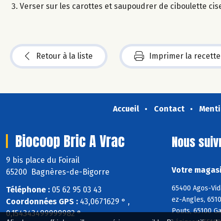
Verser sur les carottes et saupoudrer de ciboulette cis
Retour à la liste
Imprimer la recette
Accueil
Contact
Menti
Biocoop Bric A Vrac
Nous suiv
9 bis place du Foirail
Votre magasi
65200 Bagnères-de-Bigorre
65400 Agos-Vida
Téléphone :
05 62 95 03 43
ez-Angles, 6510
Coordonnées GPS :
43,0671629 ° ,
Pouts, 65100 Ga
0,154343499999982 °