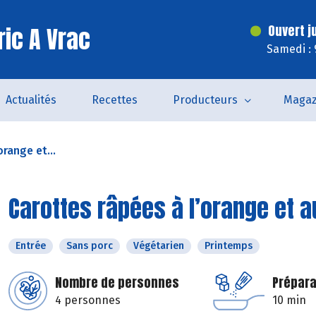
ric A Vrac
Ouvert j
Samedi : 
Actualités
Recettes
Producteurs
Magaz
orange et...
Carottes râpées à l’orange et a
Entrée
Sans porc
Végétarien
Printemps
Nombre de personnes
Prépara
4 personnes
10 min