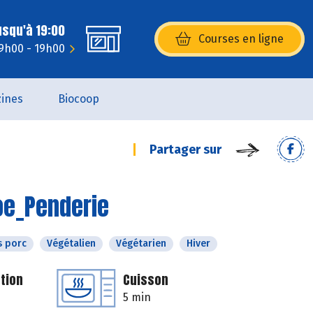
usqu'à 19:00
Courses en ligne
(s’ouvre dans une nouvelle fenêtr
9h00 - 19h00
ines
Biocoop
Partager sur
oe_Penderie
s porc
Végétalien
Végétarien
Hiver
tion
Cuisson
5 min