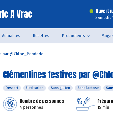
ric A Vrac
Ouvert j
Samedi : 
Actualités
Recettes
Producteurs
Magaz
es par @Chloe_Penderie
Clémentines festives par @Chl
Dessert
Flexitarien
Sans gluten
Sans lactose
San
Nombre de personnes
Prépara
4 personnes
15 min