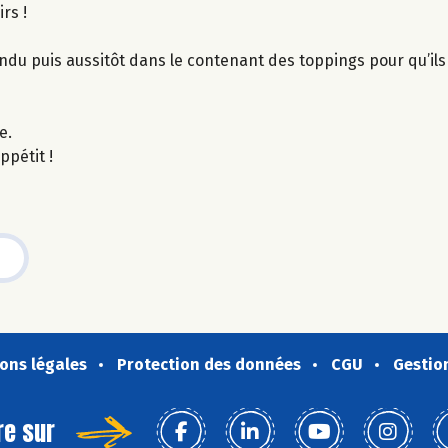
rs !
ndu puis aussitôt dans le contenant des toppings pour qu’il
e.
ppétit !
ons légales
Protection des données
CGU
Gestio
re sur