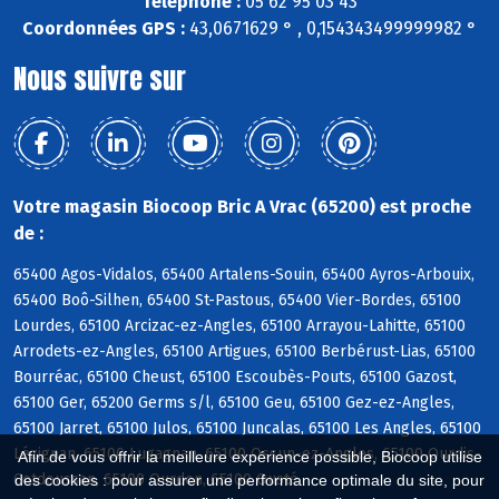
Téléphone :
05 62 95 03 43
Coordonnées GPS :
43,0671629 ° , 0,154343499999982 °
Nous suivre sur
Votre magasin Biocoop Bric A Vrac (65200) est proche
de :
65400 Agos-Vidalos, 65400 Artalens-Souin, 65400 Ayros-Arbouix,
65400 Boô-Silhen, 65400 St-Pastous, 65400 Vier-Bordes, 65100
Lourdes, 65100 Arcizac-ez-Angles, 65100 Arrayou-Lahitte, 65100
Arrodets-ez-Angles, 65100 Artigues, 65100 Berbérust-Lias, 65100
Bourréac, 65100 Cheust, 65100 Escoubès-Pouts, 65100 Gazost,
65100 Ger, 65200 Germs s/l, 65100 Geu, 65100 Gez-ez-Angles,
65100 Jarret, 65100 Julos, 65100 Juncalas, 65100 Les Angles, 65100
Lézignan, 65100 Lugagnan, 65100 Ossun-ez-Angles, 65100 Ourdis-
Afin de vous offrir la meilleure expérience possible, Biocoop utilise
Cotdoussan, 65100 Ourdon, 65100 Ousté
des cookies : pour assurer une performance optimale du site, pour