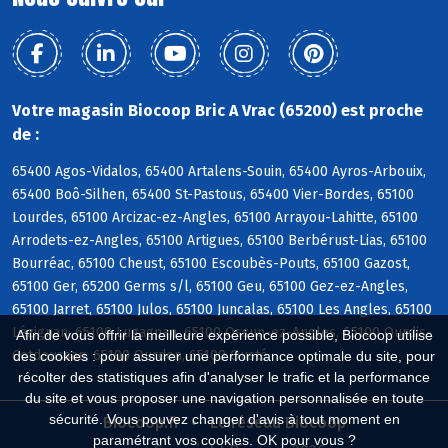
Votre magasin Biocoop Bric A Vrac (65200) est proche
de :
65400 Agos-Vidalos, 65400 Artalens-Souin, 65400 Ayros-Arbouix,
65400 Boô-Silhen, 65400 St-Pastous, 65400 Vier-Bordes, 65100
Lourdes, 65100 Arcizac-ez-Angles, 65100 Arrayou-Lahitte, 65100
Arrodets-ez-Angles, 65100 Artigues, 65100 Berbérust-Lias, 65100
Bourréac, 65100 Cheust, 65100 Escoubès-Pouts, 65100 Gazost,
65100 Ger, 65200 Germs s/l, 65100 Geu, 65100 Gez-ez-Angles,
65100 Jarret, 65100 Julos, 65100 Juncalas, 65100 Les Angles, 65100
Lézignan, 65100 Lugagnan, 65100 Ossun-ez-Angles, 65100 Ourdis-
Afin de vous offrir la meilleure expérience possible, Biocoop utilise
Cotdoussan, 65100 Ourdon, 65100 Ousté
des cookies : pour assurer une performance optimale du site, pour
récolter des statistiques afin d'analyser le trafic et la performance
du site et vous proposer une navigation personnalisée en toute
sécurité. Vous pouvez changer d'avis à tout moment en
Biocoop.fr
Le réseau Biocoop
paramétrant vos cookies. OK pour vous ?