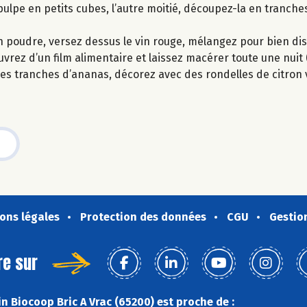
 pulpe en petits cubes, l’autre moitié, découpez-la en tranche
en poudre, versez dessus le vin rouge, mélangez pour bien dis
uvrez d’un film alimentaire et laissez macérer toute une nuit (
 des tranches d’ananas, décorez avec des rondelles de citron
ons légales
Protection des données
CGU
Gestio
re sur
n Biocoop Bric A Vrac (65200) est proche de :