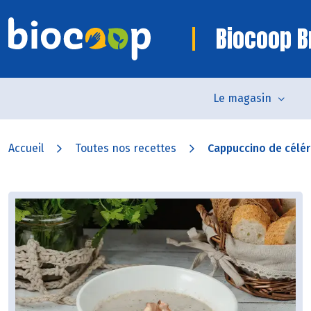
Biocoop B
Le magasin
Accueil
Toutes nos recettes
Cappuccino de céléri