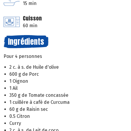
15 min
Cuisson
60 min
Ingrédients
Pour 4 personnes
2 c. à s. de Huile d'olive
600 g de Porc
1 Oignon
1 Ail
350 g de Tomate concassée
1 cuillère à café de Curcuma
60 g de Raisin sec
0.5 Citron
Curry
2 c. à s. de Lait de coco