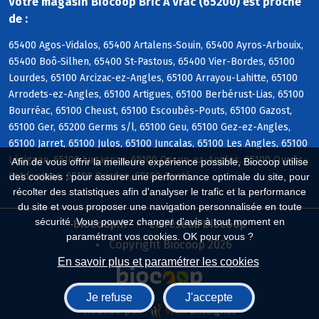
Votre magasin Biocoop Bric A Vrac (65200) est proche
de :
65400 Agos-Vidalos, 65400 Artalens-Souin, 65400 Ayros-Arbouix,
65400 Boô-Silhen, 65400 St-Pastous, 65400 Vier-Bordes, 65100
Lourdes, 65100 Arcizac-ez-Angles, 65100 Arrayou-Lahitte, 65100
Arrodets-ez-Angles, 65100 Artigues, 65100 Berbérust-Lias, 65100
Bourréac, 65100 Cheust, 65100 Escoubès-Pouts, 65100 Gazost,
65100 Ger, 65200 Germs s/l, 65100 Geu, 65100 Gez-ez-Angles,
65100 Jarret, 65100 Julos, 65100 Juncalas, 65100 Les Angles, 65100
Lézignan, 65100 Lugagnan, 65100 Ossun-ez-Angles, 65100 Ourdis-
Afin de vous offrir la meilleure expérience possible, Biocoop utilise
Cotdoussan, 65100 Ourdon, 65100 Ousté
des cookies : pour assurer une performance optimale du site, pour
récolter des statistiques afin d'analyser le trafic et la performance
du site et vous proposer une navigation personnalisée en toute
sécurité. Vous pouvez changer d'avis à tout moment en
Biocoop.fr
Le réseau Biocoop
paramétrant vos cookies. OK pour vous ?
Copyright Biocoop 2026
En savoir plus et paramétrer les cookies
Je refuse
J'accepte
Réalisé par