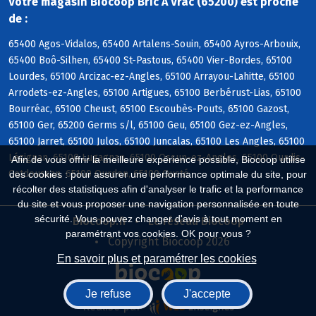
Votre magasin Biocoop Bric A Vrac (65200) est proche
de :
65400 Agos-Vidalos, 65400 Artalens-Souin, 65400 Ayros-Arbouix,
65400 Boô-Silhen, 65400 St-Pastous, 65400 Vier-Bordes, 65100
Lourdes, 65100 Arcizac-ez-Angles, 65100 Arrayou-Lahitte, 65100
Arrodets-ez-Angles, 65100 Artigues, 65100 Berbérust-Lias, 65100
Bourréac, 65100 Cheust, 65100 Escoubès-Pouts, 65100 Gazost,
65100 Ger, 65200 Germs s/l, 65100 Geu, 65100 Gez-ez-Angles,
65100 Jarret, 65100 Julos, 65100 Juncalas, 65100 Les Angles, 65100
Lézignan, 65100 Lugagnan, 65100 Ossun-ez-Angles, 65100 Ourdis-
Afin de vous offrir la meilleure expérience possible, Biocoop utilise
Cotdoussan, 65100 Ourdon, 65100 Ousté
des cookies : pour assurer une performance optimale du site, pour
récolter des statistiques afin d'analyser le trafic et la performance
du site et vous proposer une navigation personnalisée en toute
sécurité. Vous pouvez changer d'avis à tout moment en
Biocoop.fr
Le réseau Biocoop
paramétrant vos cookies. OK pour vous ?
Copyright Biocoop 2026
En savoir plus et paramétrer les cookies
Je refuse
J'accepte
Réalisé par