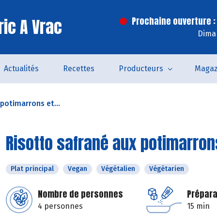
ric A Vrac
Prochaine ouverture :
Dima
Actualités
Recettes
Producteurs
Magaz
potimarrons et...
Risotto safrané aux potimarron
Plat principal
Vegan
Végétalien
Végétarien
Nombre de personnes
Prépara
4 personnes
15 min