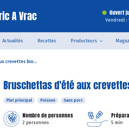
ric A Vrac
Ouvert j
Vendredi :
Actualités
Recettes
Producteurs
Magaz
x crevettes bio...
Bruschettas d'été aux crevettes
Plat principal
Poisson
Sans porc
Nombre de personnes
Prépara
2 personnes
5 min