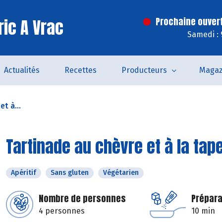
ric A Vrac
Prochaine ouver
Samedi : 
Actualités
Recettes
Producteurs
Magaz
t à...
Tartinade au chèvre et à la ta
Apéritif
Sans gluten
Végétarien
Nombre de personnes
Prépara
4 personnes
10 min