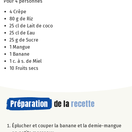
Pour 4 personnes
4 Crêpe
80 g de Riz
25 cl de Lait de coco
25 cl de Eau
25 g de Sucre
1 Mangue
1 Banane
1 c. à s. de Miel
10 Fruits secs
Préparation
de la
recette
Éplucher et couper la banane et la demie-mangue