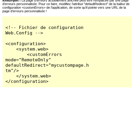
Remarques :
La page d'erreurs actuellement affichée peut être remplacée par une page
d'erreurs personnalisée. Pour ce faire, modifiez l'attribut "defaultRedirect" de la balise de
configuration <customErrors> de l'application, de sorte qu'il pointe vers une URL de la
page d'erreurs personnalisée !
<!-- Fichier de configuration 
Web.Config -->

<configuration>

    <system.web>

        <customErrors 
mode="RemoteOnly" 
defaultRedirect="mycustompage.h
tm"/>

    </system.web>

</configuration>