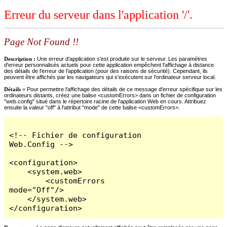
Erreur du serveur dans l'application '/'.
Page Not Found !!
Description :
Une erreur d'application s'est produite sur le serveur. Les paramètres
d'erreur personnalisés actuels pour cette application empêchent l'affichage à distance
des détails de l'erreur de l'application (pour des raisons de sécurité). Cependant, ils
peuvent être affichés par les navigateurs qui s'exécutent sur l'ordinateur serveur local.
Détails =
Pour permettre l'affichage des détails de ce message d'erreur spécifique sur les
ordinateurs distants, créez une balise <customErrors> dans un fichier de configuration
"web.config" situé dans le répertoire racine de l'application Web en cours. Attribuez
ensuite la valeur "off" à l'attribut "mode" de cette balise <customErrors>.
<!-- Fichier de configuration 
Web.Config -->

<configuration>

    <system.web>

        <customErrors 
mode="Off"/>

    </system.web>

</configuration>