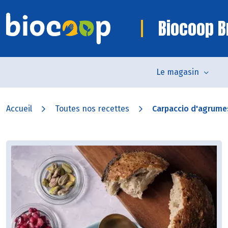
Biocoop B
Le magasin
Accueil
Toutes nos recettes
Carpaccio d'agrumes 