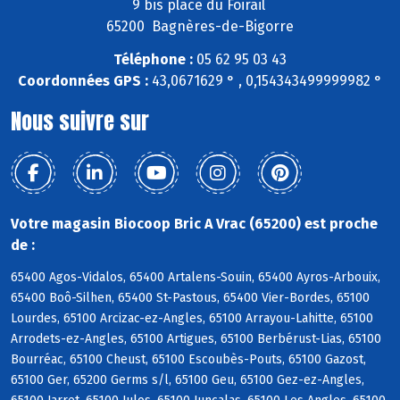
9 bis place du Foirail
65200 Bagnères-de-Bigorre
Téléphone :
05 62 95 03 43
Coordonnées GPS :
43,0671629 ° , 0,154343499999982 °
Nous suivre sur
Votre magasin Biocoop Bric A Vrac (65200) est proche
de :
65400 Agos-Vidalos, 65400 Artalens-Souin, 65400 Ayros-Arbouix,
65400 Boô-Silhen, 65400 St-Pastous, 65400 Vier-Bordes, 65100
Lourdes, 65100 Arcizac-ez-Angles, 65100 Arrayou-Lahitte, 65100
Arrodets-ez-Angles, 65100 Artigues, 65100 Berbérust-Lias, 65100
Bourréac, 65100 Cheust, 65100 Escoubès-Pouts, 65100 Gazost,
65100 Ger, 65200 Germs s/l, 65100 Geu, 65100 Gez-ez-Angles,