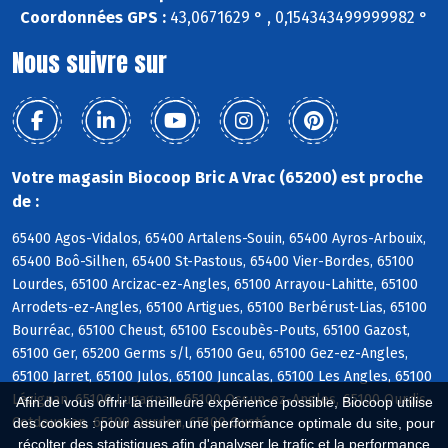
Coordonnées GPS :
43,0671629 ° , 0,154343499999982 °
Nous suivre sur
Votre magasin Biocoop Bric A Vrac (65200) est proche
de :
65400 Agos-Vidalos, 65400 Artalens-Souin, 65400 Ayros-Arbouix,
65400 Boô-Silhen, 65400 St-Pastous, 65400 Vier-Bordes, 65100
Lourdes, 65100 Arcizac-ez-Angles, 65100 Arrayou-Lahitte, 65100
Arrodets-ez-Angles, 65100 Artigues, 65100 Berbérust-Lias, 65100
Bourréac, 65100 Cheust, 65100 Escoubès-Pouts, 65100 Gazost,
65100 Ger, 65200 Germs s/l, 65100 Geu, 65100 Gez-ez-Angles,
65100 Jarret, 65100 Julos, 65100 Juncalas, 65100 Les Angles, 65100
Lézignan, 65100 Lugagnan, 65100 Ossun-ez-Angles, 65100 Ourdis-
Afin de vous offrir la meilleure expérience possible, Biocoop utilise
Cotdoussan, 65100 Ourdon, 65100 Ousté
des cookies : pour assurer une performance optimale du site, pour
récolter des statistiques afin d'analyser le trafic et la performance