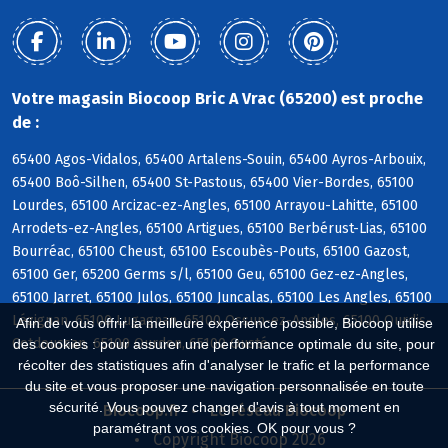
Votre magasin Biocoop Bric A Vrac (65200) est proche
de :
65400 Agos-Vidalos, 65400 Artalens-Souin, 65400 Ayros-Arbouix,
65400 Boô-Silhen, 65400 St-Pastous, 65400 Vier-Bordes, 65100
Lourdes, 65100 Arcizac-ez-Angles, 65100 Arrayou-Lahitte, 65100
Arrodets-ez-Angles, 65100 Artigues, 65100 Berbérust-Lias, 65100
Bourréac, 65100 Cheust, 65100 Escoubès-Pouts, 65100 Gazost,
65100 Ger, 65200 Germs s/l, 65100 Geu, 65100 Gez-ez-Angles,
65100 Jarret, 65100 Julos, 65100 Juncalas, 65100 Les Angles, 65100
Lézignan, 65100 Lugagnan, 65100 Ossun-ez-Angles, 65100 Ourdis-
Afin de vous offrir la meilleure expérience possible, Biocoop utilise
Cotdoussan, 65100 Ourdon, 65100 Ousté
des cookies : pour assurer une performance optimale du site, pour
récolter des statistiques afin d'analyser le trafic et la performance
du site et vous proposer une navigation personnalisée en toute
sécurité. Vous pouvez changer d'avis à tout moment en
Biocoop.fr
Le réseau Biocoop
paramétrant vos cookies. OK pour vous ?
Copyright Biocoop 2026